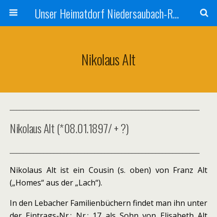
Unser Heimatdorf Niedersaubach-Rümmelbach
Nikolaus Alt
________________________________________________________
Nikolaus Alt (*08.01.1897/ + ?)
________________________________________________________
Nikolaus Alt ist ein Cousin (s. oben) von Franz Alt
(„Homes“ aus der „Lach“).
In den Lebacher Familienbüchern findet man ihn unter
der Eintrags-Nr.: Nr.: 17 als Sohn von Elisabeth Alt