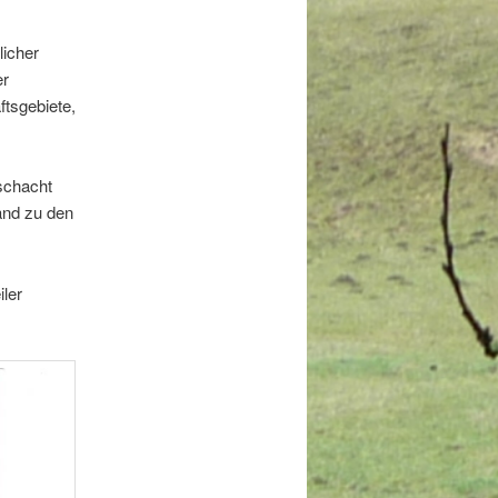
licher
er
ftsgebiete,
schacht
and zu den
iler