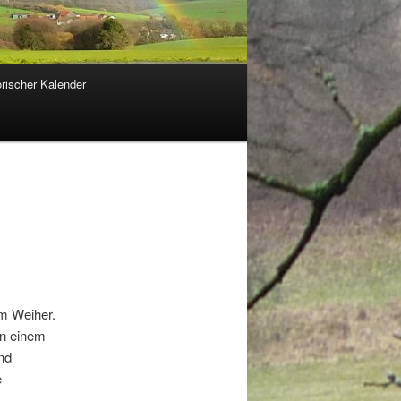
orischer Kalender
m Weiher.
an einem
nd
e