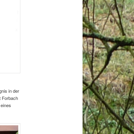
nis in der
t Forbach
 eines