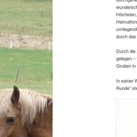
wundersch
Höchsten,
Heimatfors
umliegende
durch das 
Durch die
gelegen –
Gruben in 
In seiner 
Runde“ st