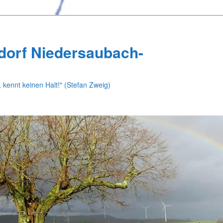
dorf Niedersaubach-
 kennt keinen Halt!" (Stefan Zweig)