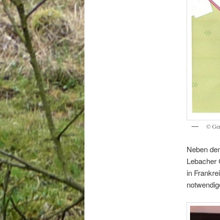
© Ger
Neben dem
Lebacher 
in Frankre
notwendige