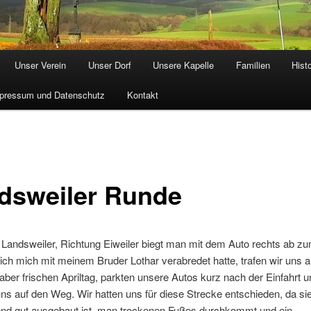
Unser Verein
Unser Dorf
Unsere Kapelle
Familien
Hist
pressum und Datenschutz
Kontakt
dsweiler Runde
Landsweiler, Richtung Eiweiler biegt man mit dem Auto rechts ab zu
ch mich mit meinem Bruder Lothar verabredet hatte, trafen wir uns 
aber frischen Apriltag, parkten unsere Autos kurz nach der Einfahrt u
s auf den Weg. Wir hatten uns für diese Strecke entschieden, da si
nd gut ausgebaut ist, man trockenen Fußes durchkommt und ein