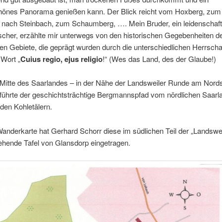
önes Panorama genießen kann. Der Blick reicht vom Hoxberg, zum
 nach Steinbach, zum Schaumberg, …. Mein Bruder, ein leidenschaft
cher, erzählte mir unterwegs von den historischen Gegebenheiten d
n Gebiete, die geprägt wurden durch die unterschiedlichen Herrscha
Wort „
Cuius regio, ejus religio
!“ (Wes das Land, des der Glaube!)
 Mitte des Saarlandes – in der Nähe der Landsweiler Runde am Nord
 führte der geschichtsträchtige Bergmannspfad vom nördlichen Saarl
den Kohletälern.
Wanderkarte hat Gerhard Schorr diese im südlichen Teil der „Landswe
ehende Tafel von Glansdorp eingetragen.