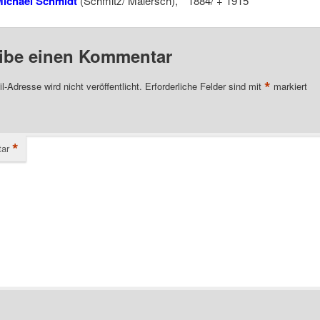
ichael Schmidt
(Schmitz/ Malersch), * 1884/ + 1915
ibe einen Kommentar
*
l-Adresse wird nicht veröffentlicht.
Erforderliche Felder sind mit
markiert
*
ar