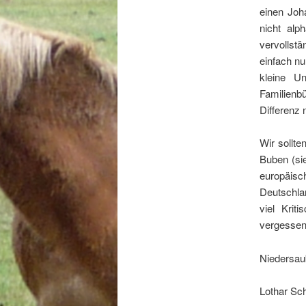
einen Joh
nicht alp
vervollst
einfach nu
kleine U
Familienbü
Differenz 
Wir sollt
Buben (si
europäis
Deutschlan
viel Kri
vergessen,
Niedersau
Lothar Sc