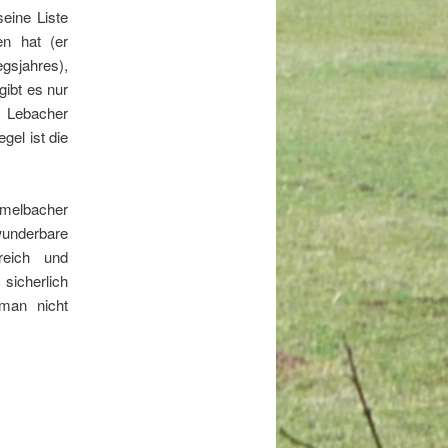
eine Liste
en hat (er
gsjahres),
gibt es nur
 Lebacher
gel ist die
mmelbacher
wunderbare
reich und
 sicherlich
man nicht