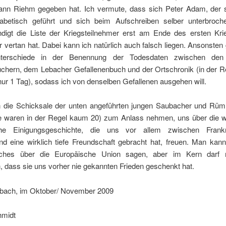
ann Riehm gegeben hat. Ich vermute, dass sich Peter Adam, der s
habetisch geführt und sich beim Aufschreiben selber unterbroch
ändigt die Liste der Kriegsteilnehmer erst am Ende des ersten Krie
r vertan hat. Dabei kann ich natürlich auch falsch liegen. Ansonsten 
nterschiede in der Benennung der Todesdaten zwischen den
chern, dem Lebacher Gefallenenbuch und der Ortschronik (in der Re
nur 1 Tag), sodass ich von denselben Gefallenen ausgehen will.
en die Schicksale der unten angeführten jungen Saubacher und Rü
e waren in der Regel kaum 20) zum Anlass nehmen, uns über die 
che Einigungsgeschichte, die uns vor allem zwischen Frank
d eine wirklich tiefe Freundschaft gebracht hat, freuen. Man kann
tisches über die Europäische Union sagen, aber im Kern darf 
 dass sie uns vorher nie gekannten Frieden geschenkt hat.
bach, im Oktober/ November 2009
hmidt