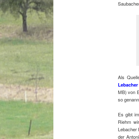
Saubacher
Als Quell
Lebacher
MB) von E
so genann
Es gibt i
Riehm wir
Lebacher F
der Anton