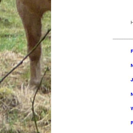
H
________
F
N
N
W
P