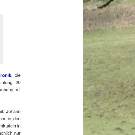
ronik
, die
htung: 20
Anhang mit
el: Johann
ber in den
nktafeln in
chlich nur