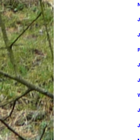
N
J
P
J
W
J
J