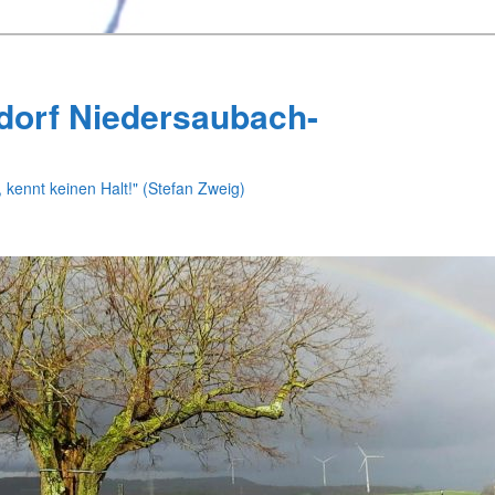
dorf Niedersaubach-
 kennt keinen Halt!" (Stefan Zweig)