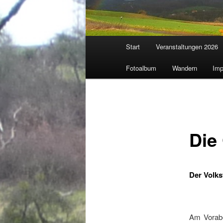
Hauptmenü
Start
Veranstaltungen 2026
Fotoalbum
Wandern
Imp
Die
Der Volks
Am Vorabe