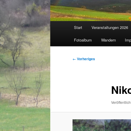
Hauptmenü
Start
Veranstaltungen 2026
Fotoalbum
Wandern
Imp
Bilder-
← Vorheriges
Navigation
Nik
Veröffentlich