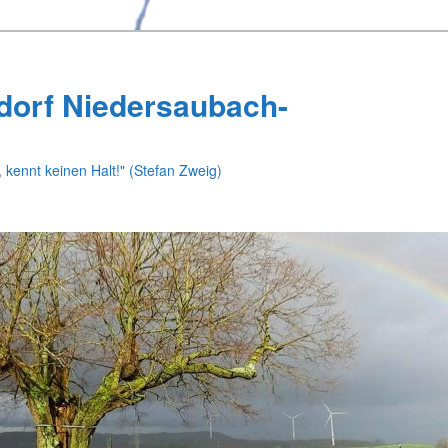
dorf Niedersaubach-
 kennt keinen Halt!" (Stefan Zweig)