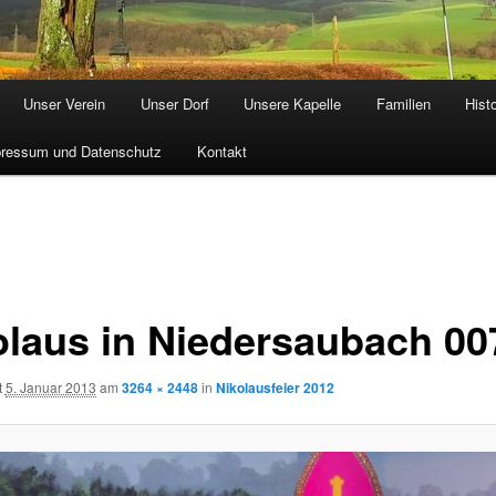
Unser Verein
Unser Dorf
Unsere Kapelle
Familien
Hist
ressum und Datenschutz
Kontakt
olaus in Niedersaubach 00
t
5. Januar 2013
am
3264 × 2448
in
Nikolausfeier 2012