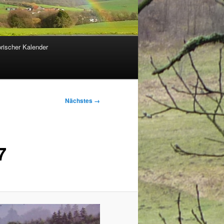
orischer Kalender
Nächstes →
7