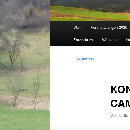
Hauptmenü
Start
Veranstaltungen 2026
Fotoalbum
Wandern
Im
Bilder-
← Vorheriges
Navigation
KON
CA
Veröffentlich