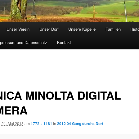
Unser Verein
Unser Dorf
Unsere Kapelle
Familien
Hist
pressum und Datenschutz
Kontakt
ICA MINOLTA DIGITAL
MERA
t
21. Mai 2013
am
1772 × 1181
in
2012 04 Gang durchs Dorf