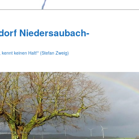
dorf Niedersaubach-
 kennt keinen Halt!" (Stefan Zweig)