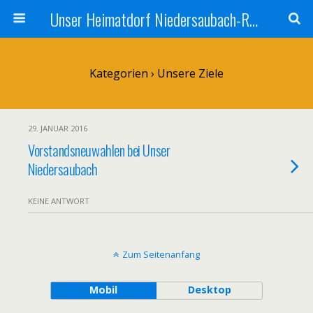
Unser Heimatdorf Niedersaubach-Rümmelbach
Kategorien ›
Unsere Ziele
29. JANUAR 2016
Vorstandsneuwahlen bei Unser
Niedersaubach
KEINE ANTWORT
Zum Seitenanfang
Mobil
Desktop