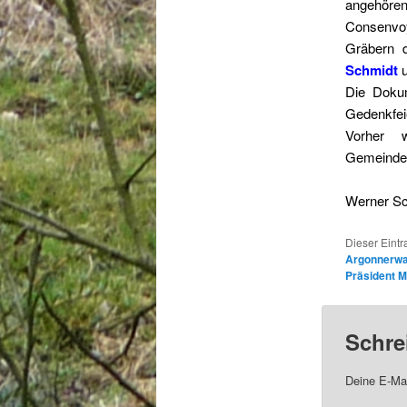
angehören
Consenvo
Gräbern 
Schmidt
Die Dokum
Gedenkfeie
Vorher w
Gemeindez
Werner S
Dieser Eint
Argonnerwa
Präsident M
Schre
Deine E-Mai