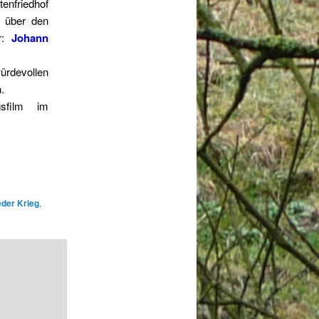
enfriedhof
 über den
er:
Johann
ürdevollen
.
gsfilm im
eder Krieg
,