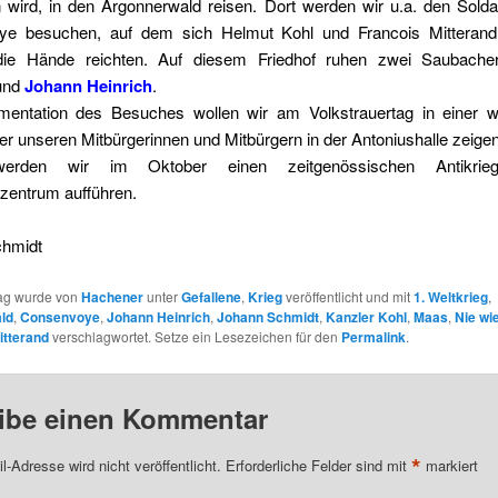
 wird, in den Argonnerwald reisen. Dort werden wir u.a. den Soldat
ye besuchen, auf dem sich Helmut Kohl und Francois Mitterand
die Hände reichten. Auf diesem Friedhof ruhen zwei Saubach
und
Johann Heinrich
.
entation des Besuches wollen wir am Volkstrauertag in einer w
r unseren Mitbürgerinnen und Mitbürgern in der Antoniushalle zeigen
erden wir im Oktober einen zeitgenössischen Antikrie
entrum aufführen.
chmidt
rag wurde von
Hachener
unter
Gefallene
,
Krieg
veröffentlicht und mit
1. Weltkrieg
,
ld
,
Consenvoye
,
Johann Heinrich
,
Johann Schmidt
,
Kanzler Kohl
,
Maas
,
Nie wi
itterand
verschlagwortet. Setze ein Lesezeichen für den
Permalink
.
ibe einen Kommentar
*
l-Adresse wird nicht veröffentlicht.
Erforderliche Felder sind mit
markiert