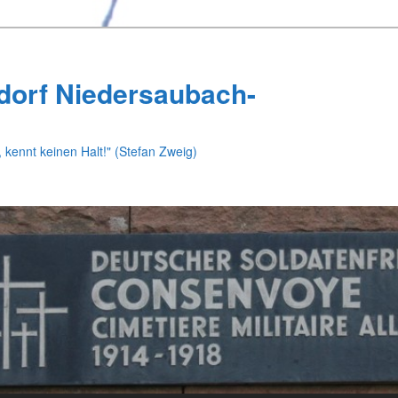
dorf Niedersaubach-
 kennt keinen Halt!" (Stefan Zweig)