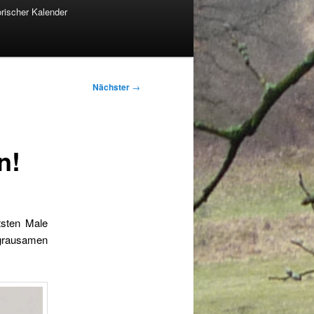
orischer Kalender
Nächster
→
n!
tsten Male
 grausamen