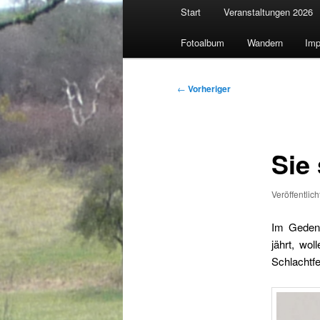
Hauptmenü
Start
Veranstaltungen 2026
Fotoalbum
Wandern
Imp
Beitragsnavigation
←
Vorheriger
Sie 
Veröffentlic
Im Gedenk
jährt, wo
Schlachtfe