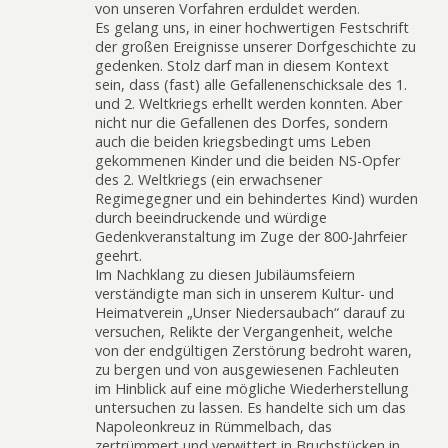
von unseren Vorfahren erduldet werden.
Es gelang uns, in einer hochwertigen Festschrift
der großen Ereignisse unserer Dorfgeschichte zu
gedenken. Stolz darf man in diesem Kontext
sein, dass (fast) alle Gefallenenschicksale des 1.
und 2. Weltkriegs erhellt werden konnten. Aber
nicht nur die Gefallenen des Dorfes, sondern
auch die beiden kriegsbedingt ums Leben
gekommenen Kinder und die beiden NS-Opfer
des 2. Weltkriegs (ein erwachsener
Regimegegner und ein behindertes Kind) wurden
durch beeindruckende und würdige
Gedenkveranstaltung im Zuge der 800-Jahrfeier
geehrt.
Im Nachklang zu diesen Jubiläumsfeiern
verständigte man sich in unserem Kultur- und
Heimatverein „Unser Niedersaubach“ darauf zu
versuchen, Relikte der Vergangenheit, welche
von der endgültigen Zerstörung bedroht waren,
zu bergen und von ausgewiesenen Fachleuten
im Hinblick auf eine mögliche Wiederherstellung
untersuchen zu lassen. Es handelte sich um das
Napoleonkreuz in Rümmelbach, das
zertrümmert und verwittert in Bruchstücken in