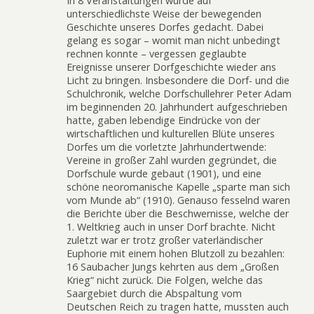
In 8 Veranstaltungen wurde auf
unterschiedlichste Weise der bewegenden
Geschichte unseres Dorfes gedacht. Dabei
gelang es sogar – womit man nicht unbedingt
rechnen konnte – vergessen geglaubte
Ereignisse unserer Dorfgeschichte wieder ans
Licht zu bringen. Insbesondere die Dorf- und die
Schulchronik, welche Dorfschullehrer Peter Adam
im beginnenden 20. Jahrhundert aufgeschrieben
hatte, gaben lebendige Eindrücke von der
wirtschaftlichen und kulturellen Blüte unseres
Dorfes um die vorletzte Jahrhundertwende:
Vereine in großer Zahl wurden gegründet, die
Dorfschule wurde gebaut (1901), und eine
schöne neoromanische Kapelle „sparte man sich
vom Munde ab“ (1910). Genauso fesselnd waren
die Berichte über die Beschwernisse, welche der
1. Weltkrieg auch in unser Dorf brachte. Nicht
zuletzt war er trotz großer vaterländischer
Euphorie mit einem hohen Blutzoll zu bezahlen:
16 Saubacher Jungs kehrten aus dem „Großen
Krieg“ nicht zurück. Die Folgen, welche das
Saargebiet durch die Abspaltung vom
Deutschen Reich zu tragen hatte, mussten auch