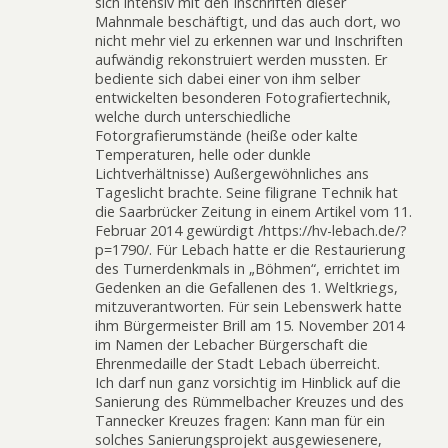
sich intensiv mit den Inschriften dieser
Mahnmale beschäftigt, und das auch dort, wo
nicht mehr viel zu erkennen war und Inschriften
aufwändig rekonstruiert werden mussten. Er
bediente sich dabei einer von ihm selber
entwickelten besonderen Fotografiertechnik,
welche durch unterschiedliche
Fotorgrafierumstände (heiße oder kalte
Temperaturen, helle oder dunkle
Lichtverhältnisse) Außergewöhnliches ans
Tageslicht brachte. Seine filigrane Technik hat
die Saarbrücker Zeitung in einem Artikel vom 11.
Februar 2014 gewürdigt /https://hv-lebach.de/?
p=1790/. Für Lebach hatte er die Restaurierung
des Turnerdenkmals in „Böhmen“, errichtet im
Gedenken an die Gefallenen des 1. Weltkriegs,
mitzuverantworten. Für sein Lebenswerk hatte
ihm Bürgermeister Brill am 15. November 2014
im Namen der Lebacher Bürgerschaft die
Ehrenmedaille der Stadt Lebach überreicht.
Ich darf nun ganz vorsichtig im Hinblick auf die
Sanierung des Rümmelbacher Kreuzes und des
Tannecker Kreuzes fragen: Kann man für ein
solches Sanierungsprojekt ausgewiesenere,