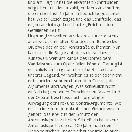
und am Tag. Er hat die erkannten Schriftbilder
verglichen mit den unzähligen Kreuz-Inschriften,
die er über fast 45 Jahre in Lebach begutachtet
hat. Walter Lesch zeigte uns das Schriftbild, das
er „herausfotografiert“ hatte: „Errichtet den
Gefallenen 1813“.
Ursprünglich wollten wir das restaurierte Kreuz
auch wieder am alten Standort am Rande des
Bruchwaldes an der Rennstraße aufrichten. Nun
kam aber die Sorge auf, dass ein solches
Kunstwerk weit am Rande des Dorfes dem
Vandalismus zum Opfer fallen könnte. Dafür gibt
es schließlich einige unrühmliche Beispiele aus
unserer Gegend. Wir wollten es selber aber nicht
entscheiden, sondern baten den Ortsrat, die
Argumente abzuwägen (was schließlich nicht
einfach ist) und einen Entschluss zu fassen. Und
der Ortsrat beschloss nach sorgfältiger
Abwägung der Pro- und Contra-Argumente, wie
es sich in einem demokratischen Gemeinwesen
gehört, das Kreuz in den Schutz der
Antoniuskapelle zu holen. Schließlich ist unsere
Antoniuskapelle, die ca. 100 Jahre nach den
Napoleonischen Kriegen erbaut wurde, ja auch