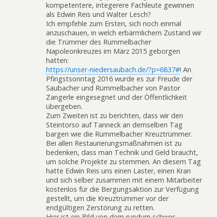
kompetentere, integerere Fachleute gewinnen
als Edwin Reis und Walter Lesch?
Ich empfehle zum Ersten, sich noch einmal
anzuschauen, in welch erbärmlichem Zustand wir
die Trümmer des Rümmelbacher
Napoleonkreuzes im März 2015 geborgen
hatten:
https://unser-niedersaubach.de/?p=6837#
! An
Pfingstsonntag 2016 wurde es zur Freude der
Saubacher und Rümmelbacher von Pastor
Zangerle eingesegnet und der Öffentlichkeit
übergeben.
Zum Zweiten ist zu berichten, dass wir den
Steintorso auf Tanneck an demselben Tag
bargen wie die Rümmelbacher Kreuztrümmer.
Bei allen Restaurierungsmaßnahmen ist zu
bedenken, dass man Technik und Geld braucht,
um solche Projekte zu stemmen. An diesem Tag
hatte Edwin Reis uns einen Laster, einen Kran
und sich selber zusammen mit einem Mitarbeiter
kostenlos für die Bergungsaktion zur Verfügung
gestellt, um die Kreuztrümmer vor der
endgültigen Zerstörung zu retten.
Hier ist ein Bild von dem rundum schwer