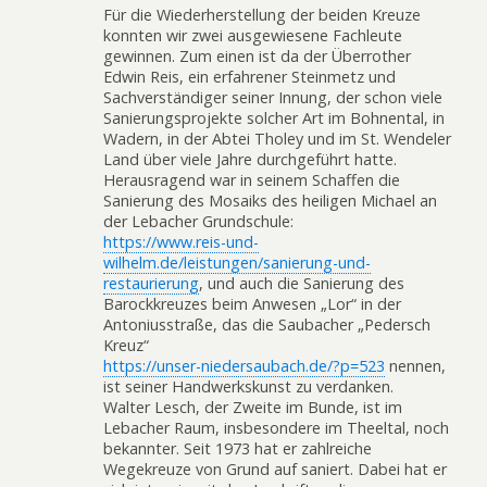
Für die Wiederherstellung der beiden Kreuze
konnten wir zwei ausgewiesene Fachleute
gewinnen. Zum einen ist da der Überrother
Edwin Reis, ein erfahrener Steinmetz und
Sachverständiger seiner Innung, der schon viele
Sanierungsprojekte solcher Art im Bohnental, in
Wadern, in der Abtei Tholey und im St. Wendeler
Land über viele Jahre durchgeführt hatte.
Herausragend war in seinem Schaffen die
Sanierung des Mosaiks des heiligen Michael an
der Lebacher Grundschule:
https://www.reis-und-
wilhelm.de/leistungen/sanierung-und-
restaurierung
, und auch die Sanierung des
Barockkreuzes beim Anwesen „Lor“ in der
Antoniusstraße, das die Saubacher „Pedersch
Kreuz“
https://unser-niedersaubach.de/?p=523
nennen,
ist seiner Handwerkskunst zu verdanken.
Walter Lesch, der Zweite im Bunde, ist im
Lebacher Raum, insbesondere im Theeltal, noch
bekannter. Seit 1973 hat er zahlreiche
Wegekreuze von Grund auf saniert. Dabei hat er