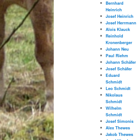
Bernhard
Heinrich
Josef Heinrich
Josef Herrmann
Alois Klauck
Reinhold
Kronenberger
Johann Neu
Paul Riehm
Johann Schäfer
Josef Schäfer
Eduard
Schmidt
Leo Schmidt
Nikolaus
Schmidt
Wilhelm
Schmidt
Josef Simonis
Alex Thewes
Jakob Thewes