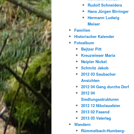
Rudolf Schneiders
Hans Jürgen Birringer
Hermann Ludwig
Meiser
Familien
Historischer Kalender
Fotoalbum
Bejtzer Pitt
Kreuzwieser Maria
Neipler Nickel
Schmitz Jakob
2012 03 Saubacher
Ansichten
2012 04 Gang durchs Dorf
2012 04
Siedlungsstrukturen
2012 12 Nikolausfeier
2013 02 Fasend
2013 05 Vatertag
Wandern
Rümmelbach-Humberg-