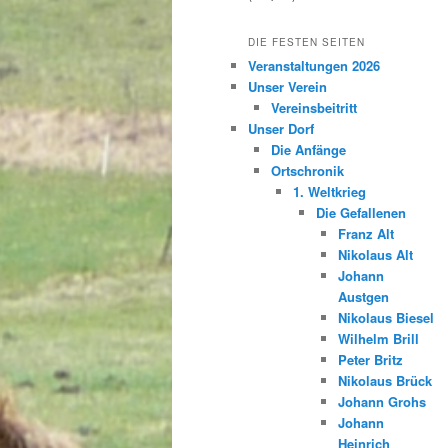
DIE FESTEN SEITEN
Veranstaltungen 2026
Unser Verein
Vereinsbeitritt
Unser Dorf
Die Anfänge
Ortschronik
1. Weltkrieg
Die Gefallenen
Franz Alt
Nikolaus Alt
Johann
Austgen
Nikolaus Biesel
Wilhelm Brill
Peter Britz
Nikolaus Brück
Johann Grohs
Johann
Heinrich