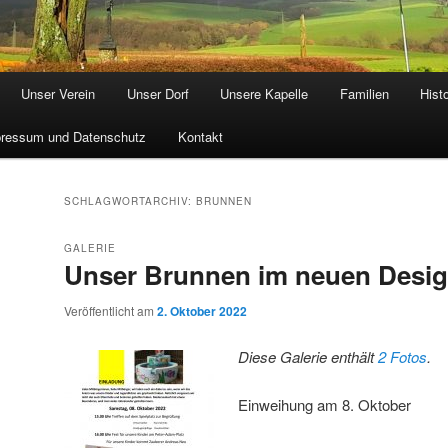
Unser Verein
Unser Dorf
Unsere Kapelle
Familien
Hist
ressum und Datenschutz
Kontakt
SCHLAGWORTARCHIV:
BRUNNEN
GALERIE
Unser Brunnen im neuen Desi
Veröffentlicht am
2. Oktober 2022
Diese Galerie enthält
2 Fotos
.
Einweihung am 8. Oktober