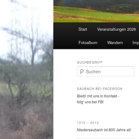
Hauptmenü
Start
Veranstaltungen 2026
Fotoalbum
Wandern
Imp
SUCHBEGRIFF
S
u
c
h
SAUBACH BEI FACEBOOK
e
Bleib' mit uns in Kontakt -
n
folg' uns bei FB!
1212 – 2012
Niedersaubach ist 800 Jahre alt