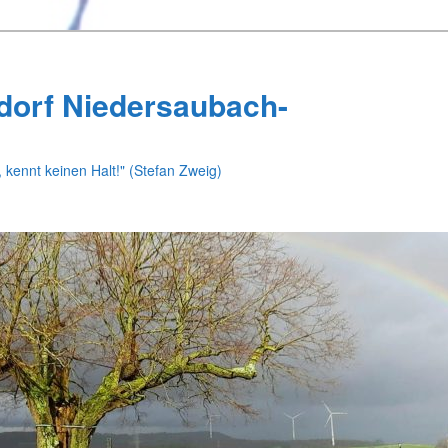
dorf Niedersaubach-
 kennt keinen Halt!" (Stefan Zweig)