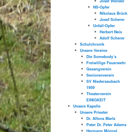
Josef Wender
NS-Opfer
Nikolaus Brück
Josef Scherer
Unfall-Opfer
Herbert Neis
Adolf Scherer
Schulchronik
Unsere Vereine
Die Somebody’s
Freiwillige Feuerwehr
Gesangverein
Seniorenverein
SV Niedersaubach
1959
Theaterverein
EINIGKEIT
Unsere Kapelle
Unsere Priester
Dr. Alfons Martz
Pater Dr. Peter Adams
Hermann Münzel