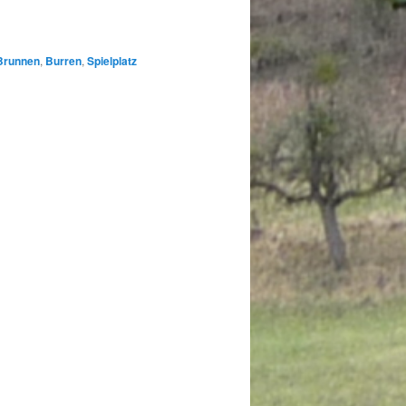
Brunnen
,
Burren
,
Spielplatz