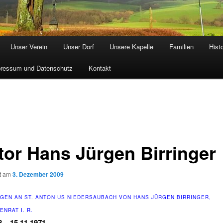
Unser Verein
Unser Dorf
Unsere Kapelle
Familien
Hist
ressum und Datenschutz
Kontakt
tor Hans Jürgen Birringer
ht am
3. Dezember 2009
GEN AN ST. ANTONIUS NIEDERSAUBACH VON HANS JÜRGEN BIRRINGER,
NRAT I. R.
8 – 15.11.1971