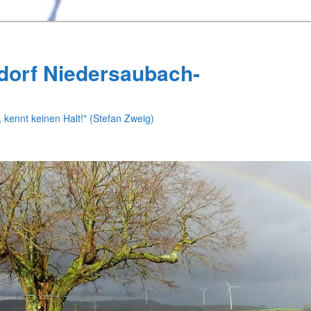
dorf Niedersaubach-
 kennt keinen Halt!" (Stefan Zweig)