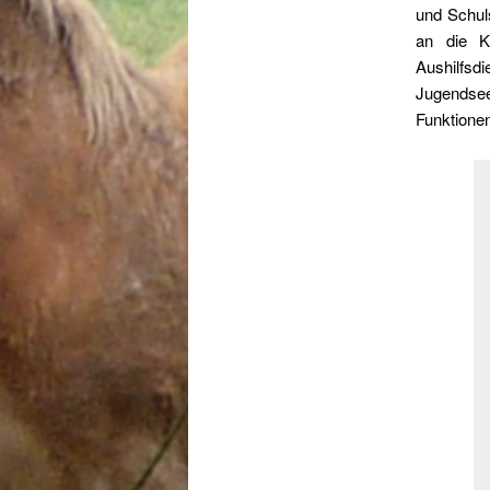
und Schul
an die K
Aushilfs
Jugendsee
Funktione