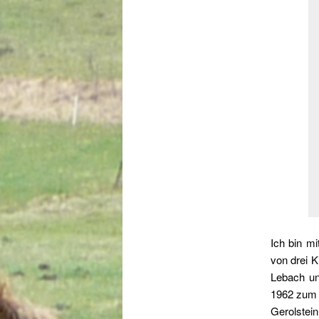
Ich bin m
von drei K
Lebach und
1962 zum P
Gerolstei