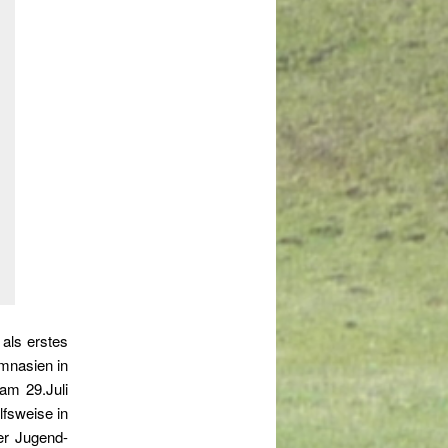
als erstes
ymnasien in
 am 29.Juli
lfsweise in
er Jugend-