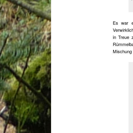
Es war e
Verwirklic
in Treue 
Rümmelba
Mischung 