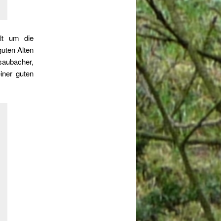
lt um die
guten Alten
saubacher,
ner guten