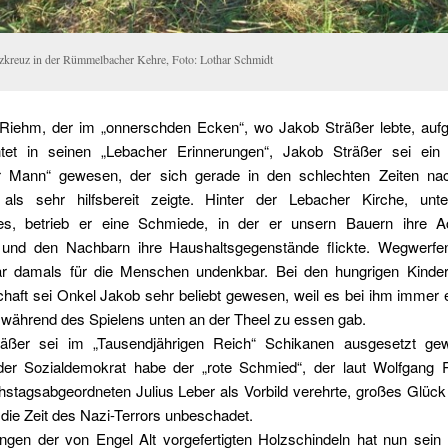
zkreuz in der Rümmelbacher Kehre, Foto: Lothar Schmidt
Riehm, der im „onnerschden Ecken“, wo Jakob Sträßer lebte, au
chtet in seinen „Lebacher Erinnerungen“, Jakob Sträßer sei ein „
r Mann“ gewesen, der sich gerade in den schlechten Zeiten n
 als sehr hilfsbereit zeigte. Hinter der Lebacher Kirche, unt
es, betrieb er eine Schmiede, in der er unsern Bauern ihre A
e und den Nachbarn ihre Haushaltsgegenstände flickte. Wegwerf
r damals für die Menschen undenkbar. Bei den hungrigen Kinde
haft sei Onkel Jakob sehr beliebt gewesen, weil es bei ihm immer e
während des Spielens unten an der Theel zu essen gab.
äßer sei im „Tausendjährigen Reich“ Schikanen ausgesetzt ge
er Sozialdemokrat habe der „rote Schmied“, der laut Wolfgang
stagsabgeordneten Julius Leber als Vorbild verehrte, großes Glück 
die Zeit des Nazi-Terrors unbeschadet.
ngen der von Engel Alt vorgefertigten Holzschindeln hat nun sein