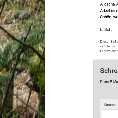
Aljoscha 
Arbeit sei
Schön, wen
L. Sch.
Dieser Eint
veröffentlich
Lesezeichen
Schre
Deine E-Mai
Komment