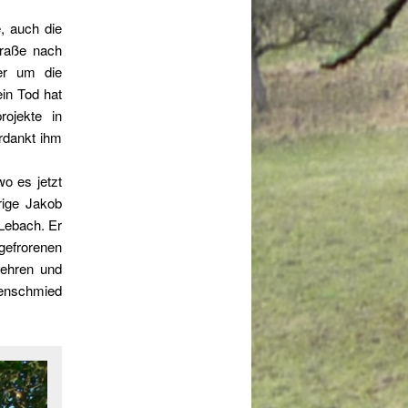
e, auch die
raße nach
ber um die
ein Tod hat
ojekte in
rdankt ihm
o es jetzt
rige Jakob
Lebach. Er
gefrorenen
kehren und
benschmied