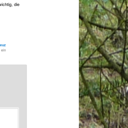
chtig, die
euz
 ein