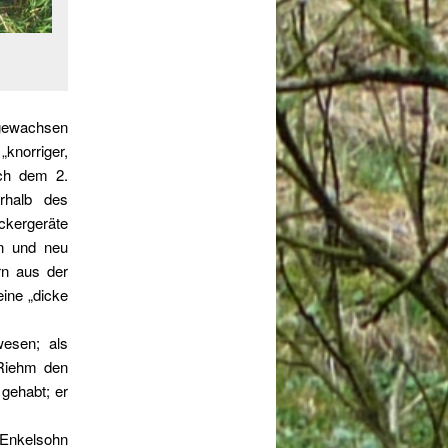
fgewachsen
knorriger,
ach dem 2.
erhalb des
ckergeräte
en und neu
rn aus der
ine „dicke
wesen; als
 Riehm den
gehabt; er
 Enkelsohn