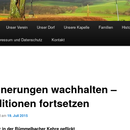
Unser Verein
Unser Dorf
Unsere Kapelle
Familien
Hist
ressum und Datenschutz
Kontakt
nnerungen wachhalten –
ditionen fortsetzen
ht am
19. Juli 2015
 in der Rümmelbacher Kehre geflickt