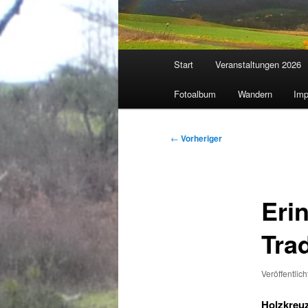
Hauptmenü
Start
Veranstaltungen 2026
Fotoalbum
Wandern
Imp
Beitragsnavigation
←
Vorheriger
Eri
Tra
Veröffentlic
Holzkreuz