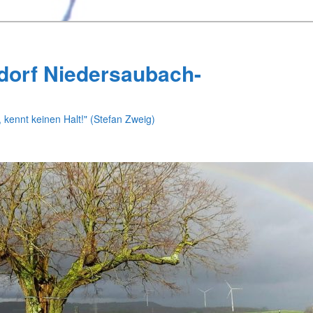
dorf Niedersaubach-
 kennt keinen Halt!" (Stefan Zweig)