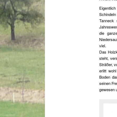
Eigentlich
Schindel
Tanneck s
Jahreswend
die ganz
Niedersau
viel.
Das Holzk
steht, ve
Sträßer, 
erlitt wo
Boden dan
seinen Fr
gewesen u