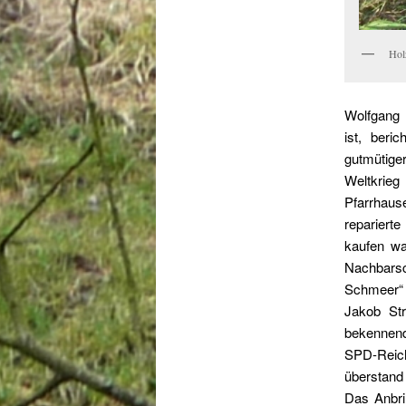
Hol
Wolfgang 
ist, beri
gutmütige
Weltkrieg
Pfarrhaus
repariert
kaufen wa
Nachbarsc
Schmeer“ 
Jakob Str
bekennend
SPD-Reich
überstand 
Das Anbri