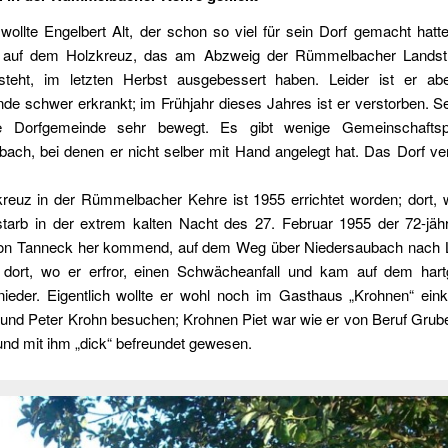
 wollte Engelbert Alt, der schon so viel für sein Dorf gemacht hatt
n auf dem Holzkreuz, das am Abzweig der Rümmelbacher Landst
teht, im letzten Herbst ausgebessert haben. Leider ist er a
e schwer erkrankt; im Frühjahr dieses Jahres ist er verstorben. S
e Dorfgemeinde sehr bewegt. Es gibt wenige Gemeinschaftspr
bach, bei denen er nicht selber mit Hand angelegt hat. Das Dorf ve
reuz in der Rümmelbacher Kehre ist 1955 errichtet worden; dort, w
rstarb in der extrem kalten Nacht des 27. Februar 1955 der 72-jäh
von Tanneck her kommend, auf dem Weg über Niedersaubach nach 
hl dort, wo er erfror, einen Schwächeanfall und kam auf dem hart
ieder. Eigentlich wollte er wohl noch im Gasthaus „Krohnen“ ein
eund Peter Krohn besuchen; Krohnen Piet war wie er von Beruf Gru
nd mit ihm „dick“ befreundet gewesen.