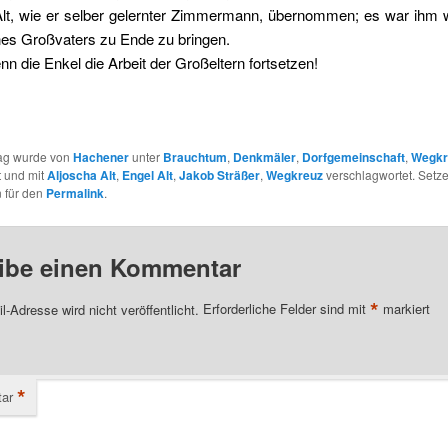
Alt, wie er selber gelernter Zimmermann, übernommen; es war ihm wi
nes Großvaters zu Ende zu bringen.
n die Enkel die Arbeit der Großeltern fortsetzen!
rag wurde von
Hachener
unter
Brauchtum
,
Denkmäler
,
Dorfgemeinschaft
,
Wegkr
t und mit
Aljoscha Alt
,
Engel Alt
,
Jakob Sträßer
,
Wegkreuz
verschlagwortet. Setze
 für den
Permalink
.
ibe einen Kommentar
*
l-Adresse wird nicht veröffentlicht.
Erforderliche Felder sind mit
markiert
*
ar