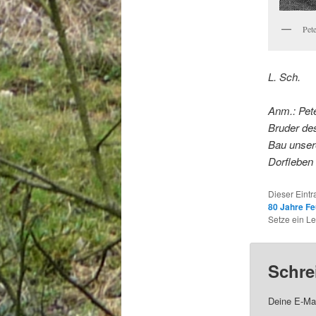
Pet
L. Sch.
Anm.: Pet
Bruder de
Bau unser
Dorfleben 
Dieser Eint
80 Jahre F
Setze ein L
Schre
Deine E-Mai