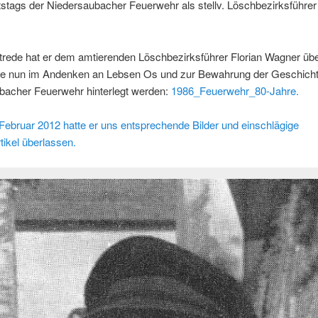
stags der Niedersaubacher Feuerwehr als stellv. Löschbezirksführer
trede hat er dem amtierenden Löschbezirksführer Florian Wagner übe
 sie nun im Andenken an Lebsen Os und zur Bewahrung der Geschicht
bacher Feuerwehr hinterlegt werden:
1986_Feuerwehr_80-Jahre.
ebruar 2012 hatte er uns entsprechende Bilder und einschlägige
tikel überlassen.