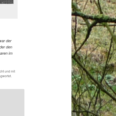
war der
der den
waren im
icht und mit
gwortet.