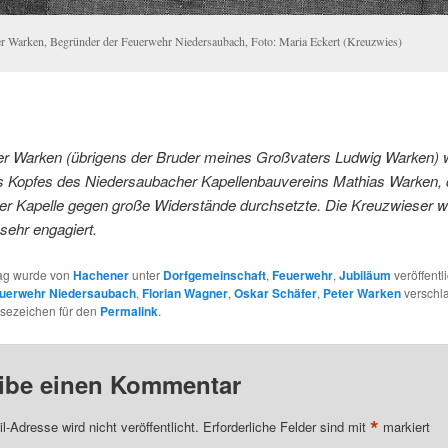
er Warken, Begründer der Feuerwehr Niedersaubach, Foto: Maria Eckert (Kreuzwies)
er Warken (übrigens der Bruder meines Großvaters Ludwig Warken) 
s Kopfes des Niedersaubacher Kapellenbauvereins Mathias Warken, 
er Kapelle gegen große Widerstände durchsetzte. Die Kreuzwieser 
sehr engagiert.
rag wurde von
Hachener
unter
Dorfgemeinschaft
,
Feuerwehr
,
Jubiläum
veröffentl
euerwehr Niedersaubach
,
Florian Wagner
,
Oskar Schäfer
,
Peter Warken
verschla
esezeichen für den
Permalink
.
ibe einen Kommentar
*
l-Adresse wird nicht veröffentlicht.
Erforderliche Felder sind mit
markiert