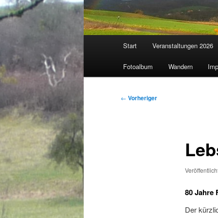
Hauptmenü
Start
Veranstaltungen 2026
Fotoalbum
Wandern
Imp
Beitragsnavigation
←
Vorheriger
Leb
Veröffentlic
80 Jahre 
Der kürzli