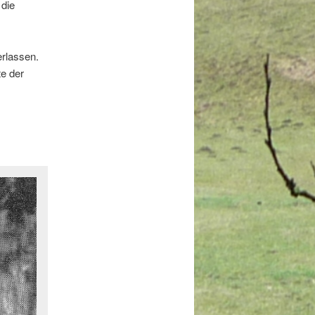
 die
rlassen.
e der