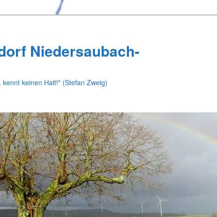
dorf Niedersaubach-
 kennt keinen Halt!" (Stefan Zweig)