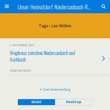
Unser Heimatdorf Niedersaubach-Rümmelbach
Tags › Leo Willms
3. NOVEMBER 2015
Wegkreuz zwischen Niedersaubach und
Aschbach
KEINE ANTWORT
Zum Seitenanfang
Mobil
Desktop