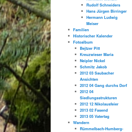
Rudolf Schneiders
Hans Jürgen Birringer
Hermann Ludwig
Meiser
Familien
Historischer Kalender
Fotoalbum
Bejtzer Pitt
Kreuzwieser Maria
Neipler Nickel
Schmitz Jakob
2012 03 Saubacher
Ansichten
2012 04 Gang durchs Dorf
2012 04
Siedlungsstrukturen
2012 12 Nikolausfeier
2013 02 Fasend
2013 05 Vatertag
Wandern
Rümmelbach-Humberg-