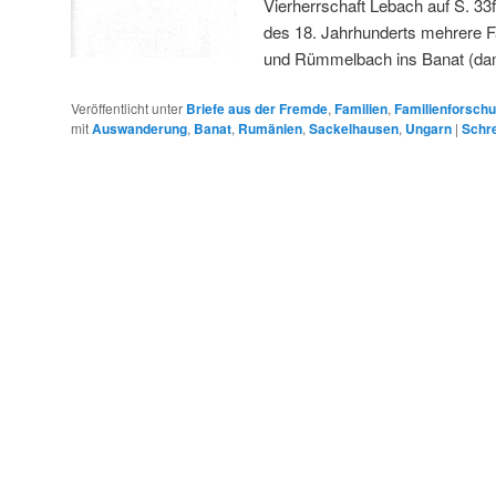
Vierherrschaft Lebach auf S. 33f 
des 18. Jahrhunderts mehrere 
und Rümmelbach ins Banat (d
Veröffentlicht unter
Briefe aus der Fremde
,
Familien
,
Familienforsch
mit
Auswanderung
,
Banat
,
Rumänien
,
Sackelhausen
,
Ungarn
|
Schr