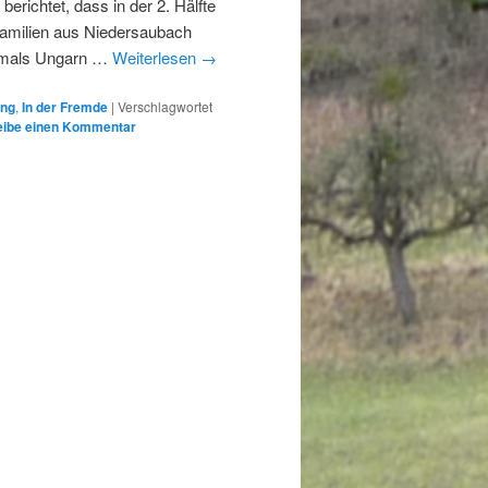
berichtet, dass in der 2. Hälfte
Familien aus Niedersaubach
amals Ungarn …
Weiterlesen
→
ung
,
In der Fremde
|
Verschlagwortet
eibe einen Kommentar