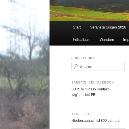
Hauptmenü
Start
Veranstaltungen 2026
Fotoalbum
Wandern
Imp
SUCHBEGRIFF
S
u
c
h
SAUBACH BEI FACEBOOK
e
Bleib' mit uns in Kontakt -
n
folg' uns bei FB!
1212 – 2012
Niedersaubach ist 800 Jahre alt