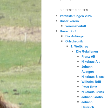
DIE FESTEN SEITEN
Veranstaltungen 2026
Unser Verein
Vereinsbeitritt
Unser Dorf
Die Anfänge
Ortschronik
1. Weltkrieg
Die Gefallenen
Franz Alt
Nikolaus Alt
Johann
Austgen
Nikolaus Biesel
Wilhelm Brill
Peter Britz
Nikolaus Brück
Johann Grohs
Johann
Heinrich