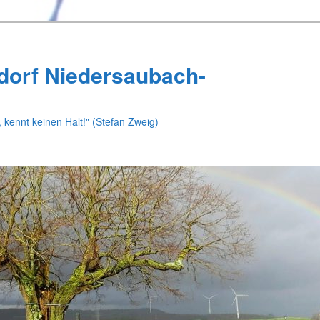
dorf Niedersaubach-
 kennt keinen Halt!" (Stefan Zweig)