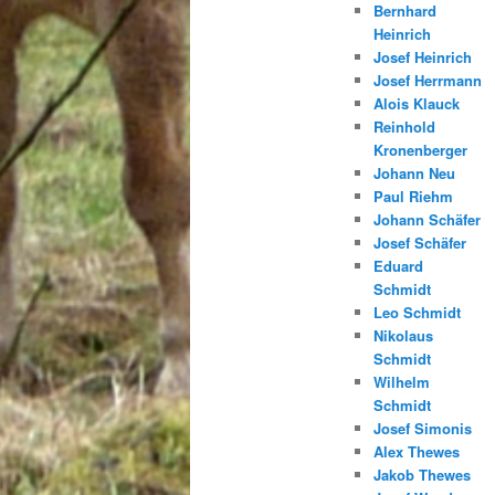
Bernhard
Heinrich
Josef Heinrich
Josef Herrmann
Alois Klauck
Reinhold
Kronenberger
Johann Neu
Paul Riehm
Johann Schäfer
Josef Schäfer
Eduard
Schmidt
Leo Schmidt
Nikolaus
Schmidt
Wilhelm
Schmidt
Josef Simonis
Alex Thewes
Jakob Thewes