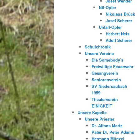
Josef Wender
NS-Opfer
Nikolaus Brück
Josef Scherer
Unfall-Opfer
Herbert Neis
Adolf Scherer
Schulchronik
Unsere Vereine
Die Somebody’s
Freiwillige Feuerwehr
Gesangverein
Seniorenverein
SV Niedersaubach
1959
Theaterverein
EINIGKEIT
Unsere Kapelle
Unsere Priester
Dr. Alfons Martz
Pater Dr. Peter Adams
Hermann Münzel