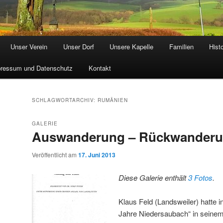
Unser Verein
Unser Dorf
Unsere Kapelle
Familien
Hist
ressum und Datenschutz
Kontakt
SCHLAGWORTARCHIV:
RUMÄNIEN
GALERIE
Auswanderung – Rückwander
Veröffentlicht am
17. Juni 2013
Diese Galerie enthält
3 Fotos
.
Klaus Feld (Landsweiler) hatte i
Jahre Niedersaubach“ in seinem 